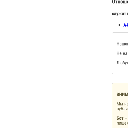
Отнош
служит 
А4
Нашли
Не на
Любую
ВНИМ
Мы не
публ
Бот –
пишем