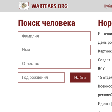
Публ
Поиск человека
Нор
Источни
День ро
Картинк
Солдат
ВСУ
15 отде
Найти
Военно
persons
Идентиф