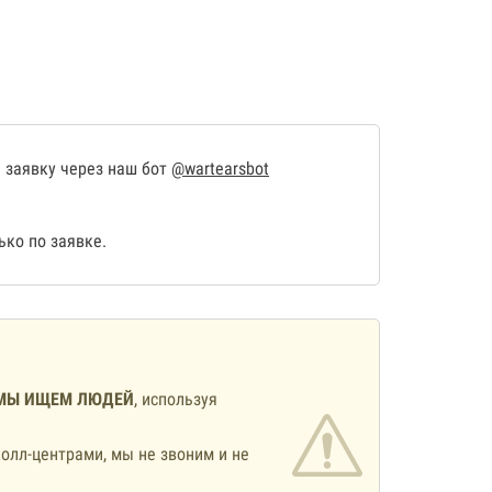
 заявку через наш бот
@wartearsbot
ко по заявке.
МЫ ИЩЕМ ЛЮДЕЙ
, используя
олл-центрами, мы не звоним и не