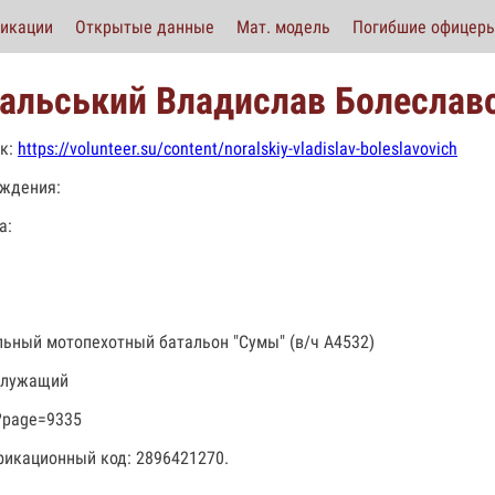
икации
Открытые данные
Мат. модель
Погибшие офицер
альський Владислав Болеслав
к:
https://volunteer.su/content/noralskiy-vladislav-boleslavovich
ждения:
а:
льный мотопехотный батальон "Сумы" (в/ч А4532)
служащий
?page=9335
икационный код: 2896421270.