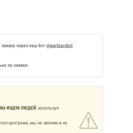
 заявку через наш бот
@wartearsbot
ко по заявке.
МЫ ИЩЕМ ЛЮДЕЙ
, используя
олл-центрами, мы не звоним и не