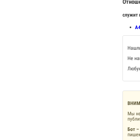
Отнош
служит 
А4
Нашли
Не на
Любую
ВНИМ
Мы не
публ
Бот –
пишем