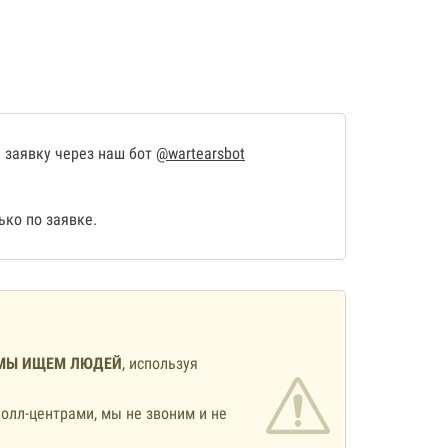
 заявку через наш бот
@wartearsbot
ко по заявке.
МЫ ИЩЕМ ЛЮДЕЙ
, используя
олл-центрами, мы не звоним и не