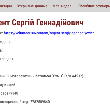
икации
Открытые данные
Мат. модель
Погибшие офицер
ент Сергій Геннадійович
к:
https://volunteer.su/content/regent-sergiy-gennadiyovich
ждения:
а:
 солдат
льный мотопехотный батальон "Сумы" (в/ч А4532)
служащий
?page=9340
икационный код: 2782509840.