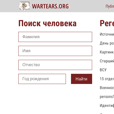
Публ
Поиск человека
Рег
Источни
День ро
Картинк
Старший
ВСУ
15 отде
Найти
Военно
persons
Идентиф