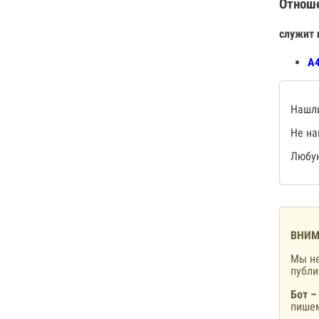
Отнош
служит 
А4
Нашли
Не на
Любую
ВНИМ
Мы не
публ
Бот –
пишем