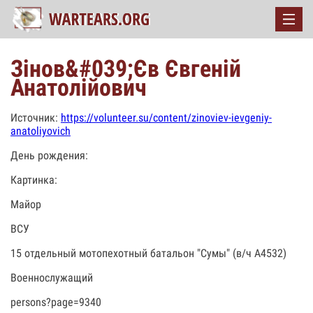
Зінов&#039;Єв Євгеній
Анатолійович
Источник:
https://volunteer.su/content/zinoviev-ievgeniy-
anatoliyovich
День рождения:
Картинка:
Майор
ВСУ
15 отдельный мотопехотный батальон "Сумы" (в/ч А4532)
Военнослужащий
persons?page=9340