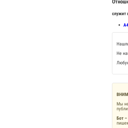
Отнош
служит 
А4
Нашли
Не на
Любую
ВНИМ
Мы не
публ
Бот –
пишем