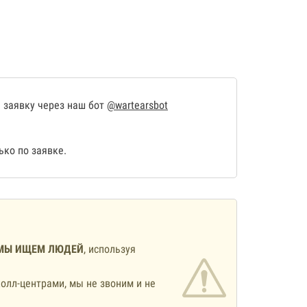
 заявку через наш бот
@wartearsbot
ко по заявке.
МЫ ИЩЕМ ЛЮДЕЙ
, используя
олл-центрами, мы не звоним и не