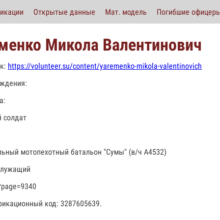
икации
Открытые данные
Мат. модель
Погибшие офицер
менко Микола Валентинович
к:
https://volunteer.su/content/yaremenko-mikola-valentinovich
ждения:
а:
 солдат
льный мотопехотный батальон "Сумы" (в/ч А4532)
служащий
?page=9340
икационный код: 3287605639.