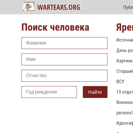
Публ
Поиск человека
Яре
Источни
День ро
Картинк
Старший
ВСУ
15 отде
Найти
Военно
persons
Идентиф