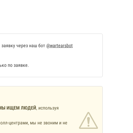
 заявку через наш бот
@wartearsbot
ко по заявке.
МЫ ИЩЕМ ЛЮДЕЙ
, используя
олл-центрами, мы не звоним и не