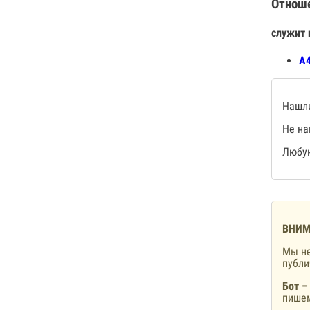
Отнош
служит 
А4
Нашли
Не на
Любую
ВНИМ
Мы не
публ
Бот –
пишем