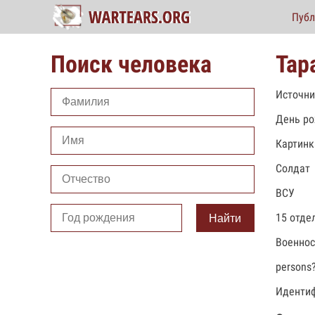
Публ
Поиск человека
Тар
Источни
День ро
Картинк
Солдат
ВСУ
15 отде
Найти
Военно
persons
Идентиф