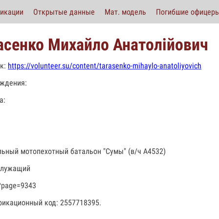
икации
Открытые данные
Мат. модель
Погибшие офицер
асенко Михайло Анатолійович
к:
https://volunteer.su/content/tarasenko-mihaylo-anatoliyovich
ждения:
а:
льный мотопехотный батальон "Сумы" (в/ч А4532)
служащий
?page=9343
икационный код: 2557718395.