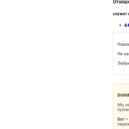
Отнош
служит 
А4
Нашли
Не на
Любую
ВНИМ
Мы не
публ
Бот –
пишем