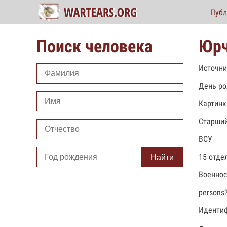
Публ
Поиск человека
Юрч
Источни
День ро
Картинк
Старший
ВСУ
15 отде
Найти
Военно
persons
Идентиф