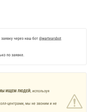
 заявку через наш бот
@wartearsbot
ко по заявке.
МЫ ИЩЕМ ЛЮДЕЙ
, используя
олл-центрами, мы не звоним и не