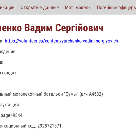
икации
Открытые данные
Мат. модель
Погибшие офицер
енко Вадим Сергійович
к:
https://volunteer.su/content/yurchenko-vadim-sergiyovich
ждения:
а:
 солдат
льный мотопехотный батальон "Сумы" (в/ч А4532)
служащий
?page=9344
икационный код: 2928721371.