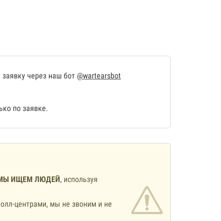
 заявку через наш бот
@wartearsbot
ко по заявке.
МЫ ИЩЕМ ЛЮДЕЙ
, используя
олл-центрами, мы не звоним и не