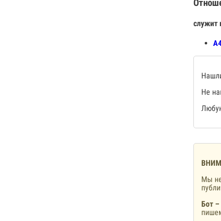
Отнош
служит 
А4
Нашли
Не на
Любую
ВНИМ
Мы не
публ
Бот –
пишем