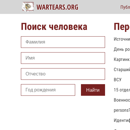
Публ
Поиск человека
Пер
Источни
День ро
Картинк
Старший
ВСУ
15 отде
Найти
Военно
persons
Идентиф