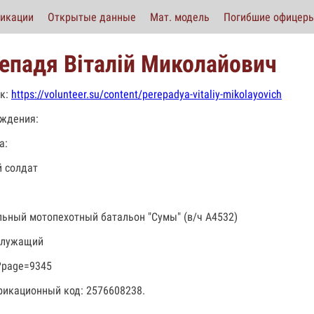
икации
Открытые данные
Мат. модель
Погибшие офицер
епадя Віталій Миколайович
к:
https://volunteer.su/content/perepadya-vitaliy-mikolayovich
ждения:
а:
 солдат
льный мотопехотный батальон "Сумы" (в/ч А4532)
служащий
?page=9345
икационный код: 2576608238.