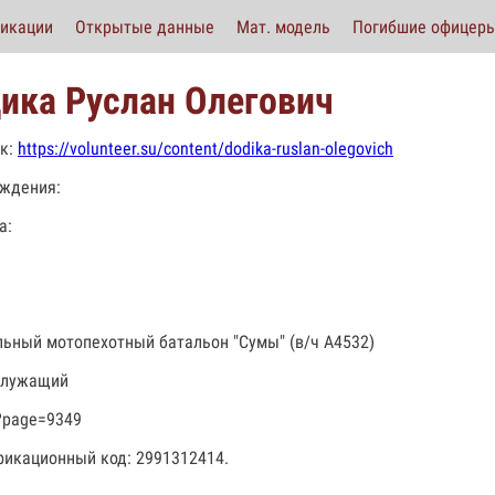
икации
Открытые данные
Мат. модель
Погибшие офицер
ика Руслан Олегович
к:
https://volunteer.su/content/dodika-ruslan-olegovich
ждения:
а:
льный мотопехотный батальон "Сумы" (в/ч А4532)
служащий
?page=9349
икационный код: 2991312414.