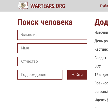
Публ
Поиск человека
Дод
Источни
День ро
Картинк
Солдат
ВСУ
15 отде
Найти
Военно
persons
Идентиф