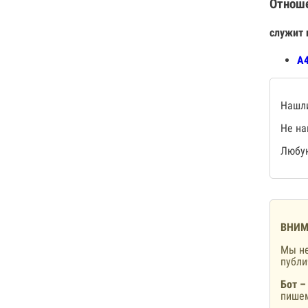
Отнош
служит 
А4
Нашли
Не на
Любую
ВНИМ
Мы не
публ
Бот –
пишем