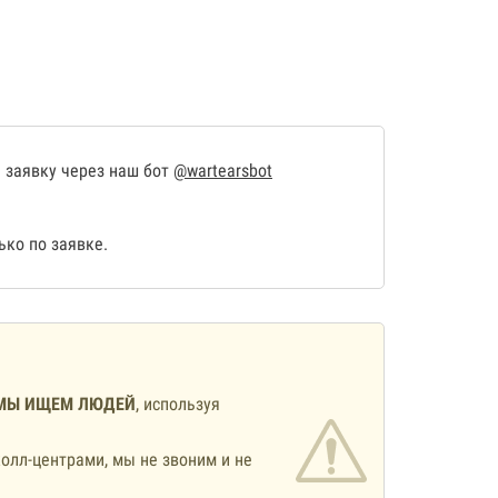
 заявку через наш бот
@wartearsbot
ко по заявке.
МЫ ИЩЕМ ЛЮДЕЙ
, используя
олл-центрами, мы не звоним и не