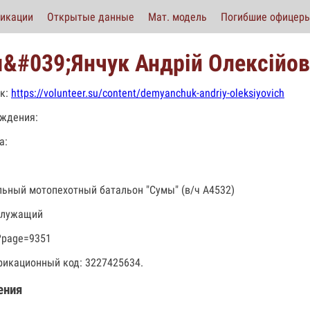
икации
Открытые данные
Мат. модель
Погибшие офицер
&#039;Янчук Андрій Олексійо
к:
https://volunteer.su/content/demyanchuk-andriy-oleksiyovich
ждения:
а:
льный мотопехотный батальон "Сумы" (в/ч А4532)
служащий
?page=9351
икационный код: 3227425634.
ения