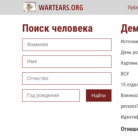
Публ
Поиск человека
Дем
Источни
День ро
Картинк
ВСУ
15 отде
Военно
Найти
persons
Идентиф
Отнош