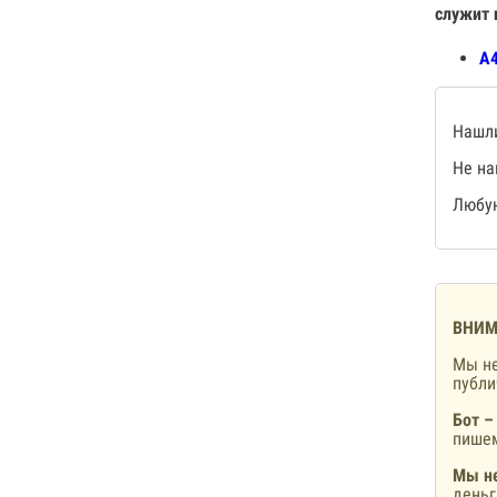
служит 
А4
Нашли
Не на
Любую
ВНИМ
Мы не
публ
Бот –
пишем
Мы не
деньг