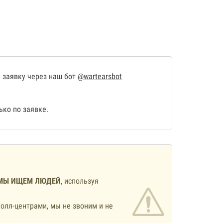
 заявку через наш бот
@wartearsbot
ко по заявке.
МЫ ИЩЕМ ЛЮДЕЙ
, используя
олл-центрами, мы не звоним и не