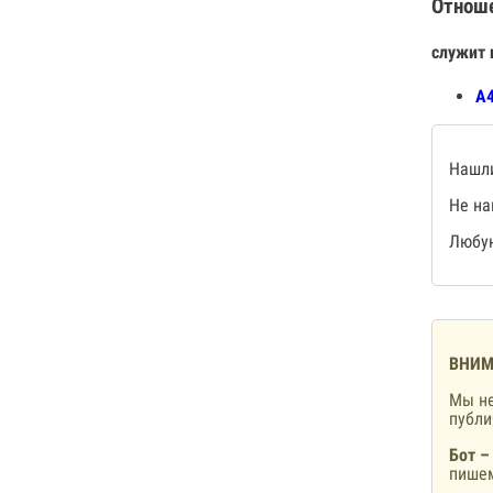
Отнош
служит 
А4
Нашли
Не на
Любую
ВНИМ
Мы не
публ
Бот –
пишем