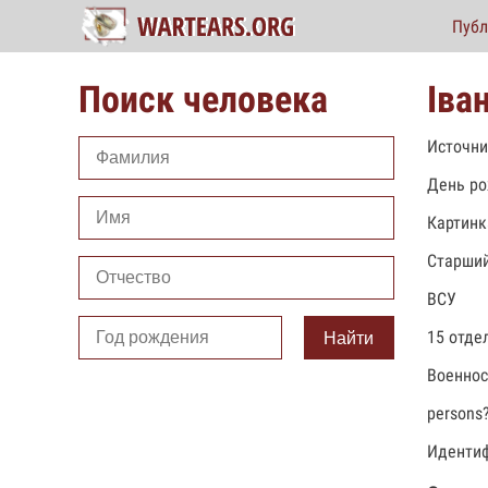
Публ
Поиск человека
Іва
Источни
День ро
Картинк
Старший
ВСУ
15 отде
Найти
Военно
persons
Идентиф