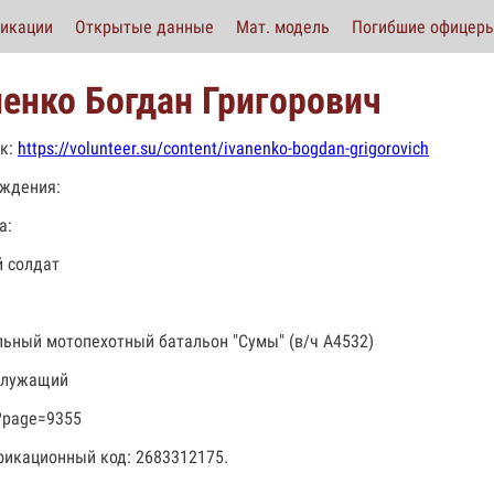
икации
Открытые данные
Мат. модель
Погибшие офицер
ненко Богдан Григорович
к:
https://volunteer.su/content/ivanenko-bogdan-grigorovich
ждения:
а:
 солдат
льный мотопехотный батальон "Сумы" (в/ч А4532)
служащий
?page=9355
икационный код: 2683312175.