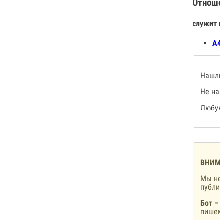
Отнош
служит 
А4
Нашли
Не на
Любую
ВНИМ
Мы не
публ
Бот –
пишем