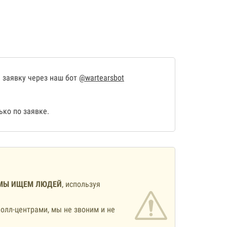
 заявку через наш бот
@wartearsbot
ко по заявке.
МЫ ИЩЕМ ЛЮДЕЙ
, используя
олл-центрами, мы не звоним и не