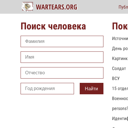
Публ
Поиск человека
Пок
Источни
День ро
Картинк
Солдат
ВСУ
15 отде
Найти
Военно
persons
Идентиф