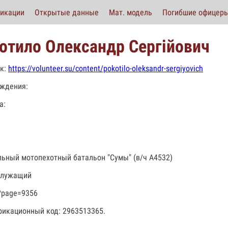
икации
Открытые данные
Мат. модель
Погибшие офицер
отило Олександр Сергійович
к:
https://volunteer.su/content/pokotilo-oleksandr-sergiyovich
ждения:
а:
льный мотопехотный батальон "Сумы" (в/ч А4532)
служащий
?page=9356
икационный код: 2963513365.