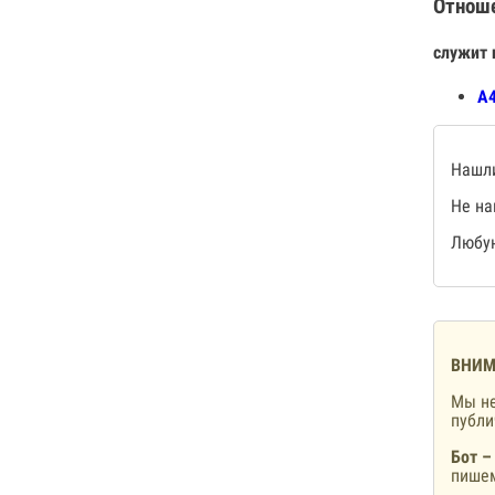
Отнош
служит 
А4
Нашли
Не на
Любую
ВНИМ
Мы не
публ
Бот –
пишем