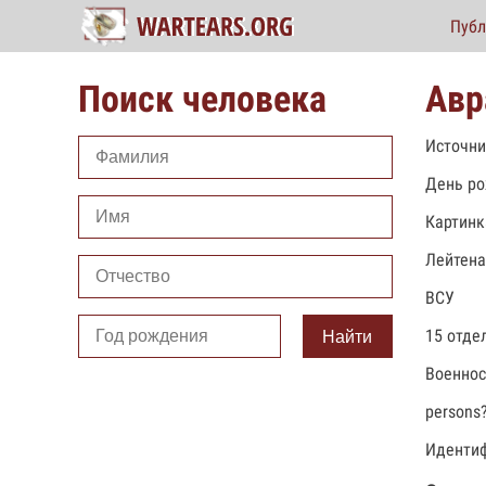
Публ
Поиск человека
Авр
Источни
День ро
Картинк
Лейтена
ВСУ
15 отде
Найти
Военно
persons
Идентиф