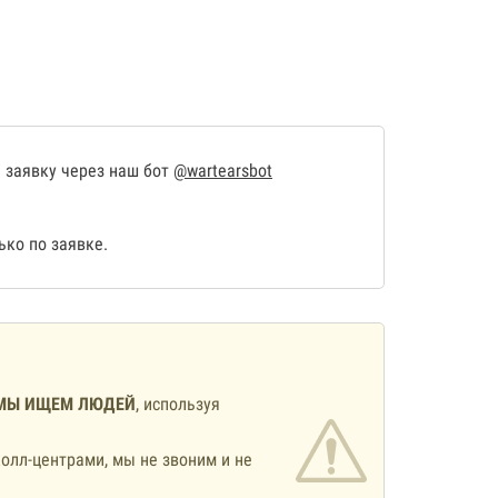
 заявку через наш бот
@wartearsbot
ко по заявке.
МЫ ИЩЕМ ЛЮДЕЙ
, используя
олл-центрами, мы не звоним и не