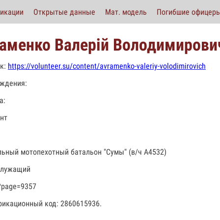
икации
Открытые данные
Мат. модель
Погибшие офицер
аменко Валерій Володимирови
к:
https://volunteer.su/content/avramenko-valeriy-volodimirovich
ждения:
а:
нт
льный мотопехотный батальон "Сумы" (в/ч А4532)
служащий
?page=9357
икационный код: 2860615936.