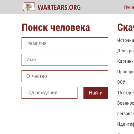
Публ
Поиск человека
Ска
Источни
День ро
Картинк
Прапор
ВСУ
15 отде
Найти
Военно
persons
Идентиф