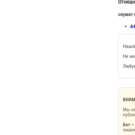
Отнош
служит 
А4
Нашли
Не на
Любую
ВНИМ
Мы не
публ
Бот –
пишем