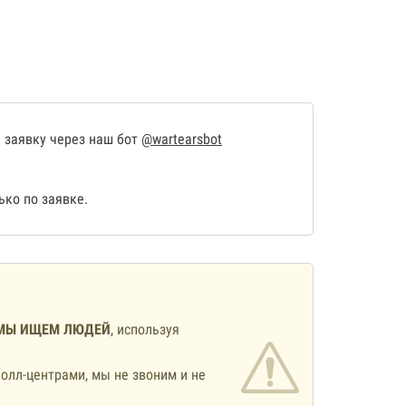
 заявку через наш бот
@wartearsbot
ко по заявке.
МЫ ИЩЕМ ЛЮДЕЙ
, используя
олл-центрами, мы не звоним и не