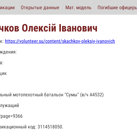
икации
Открытые данные
Мат. модель
Погибшие офицер
чков Олексій Іванович
к:
https://volunteer.su/content/skachkov-oleksiy-ivanovich
ждения:
а:
щик
льный мотопехотный батальон "Сумы" (в/ч А4532)
служащий
?page=9366
икационный код: 3114518050.