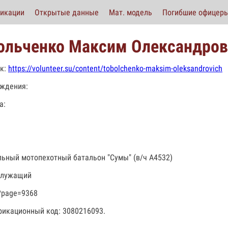
икации
Открытые данные
Мат. модель
Погибшие офицер
ольченко Максим Олександро
к:
https://volunteer.su/content/tobolchenko-maksim-oleksandrovich
ждения:
а:
льный мотопехотный батальон "Сумы" (в/ч А4532)
служащий
?page=9368
икационный код: 3080216093.