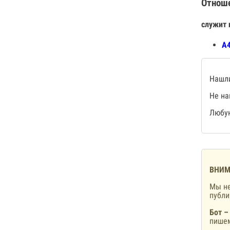
Отнош
служит 
А4
Нашли
Не на
Любую
ВНИМ
Мы не
публ
Бот –
пишем