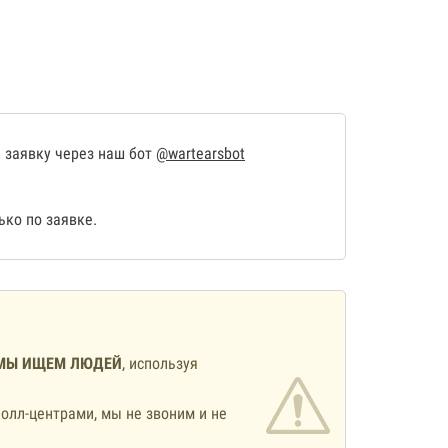
 заявку через наш бот
@wartearsbot
ко по заявке.
МЫ ИЩЕМ ЛЮДЕЙ
, используя
олл-центрами, мы не звоним и не