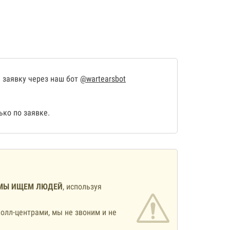
 заявку через наш бот
@wartearsbot
ко по заявке.
МЫ ИЩЕМ ЛЮДЕЙ
, используя
олл-центрами, мы не звоним и не