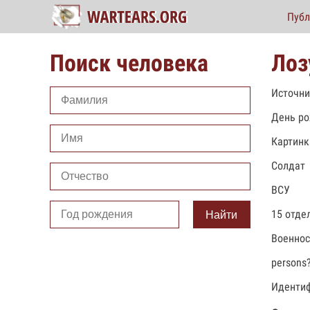
Публ
Поиск человека
Лоз
Источни
День ро
Картинк
Солдат
ВСУ
15 отде
Найти
Военно
persons
Идентиф