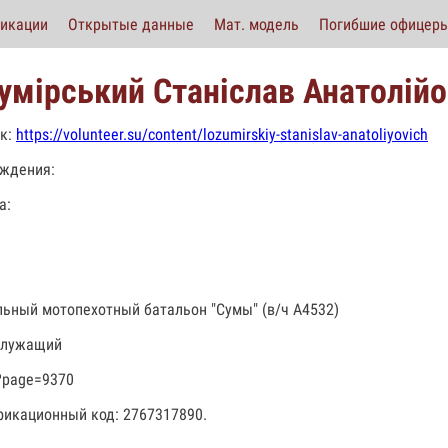
икации
Открытые данные
Мат. модель
Погибшие офицер
умірський Станіслав Анатолій
к:
https://volunteer.su/content/lozumirskiy-stanislav-anatoliyovich
ждения:
а:
льный мотопехотный батальон "Сумы" (в/ч А4532)
служащий
?page=9370
икационный код: 2767317890.