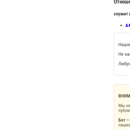
Отнош
служит 
А4
Нашли
Не на
Любую
ВНИМ
Мы не
публ
Бот –
пишем