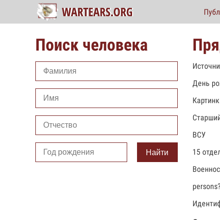
Публ
Поиск человека
Пря
Источни
День ро
Картинк
Старший
ВСУ
15 отде
Найти
Военно
persons
Идентиф