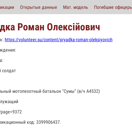
икации
Открытые данные
Мат. модель
Погибшие офицер
дка Роман Олексійович
к:
https://volunteer.su/content/pryadka-roman-oleksiyovich
ждения:
а:
 солдат
льный мотопехотный батальон "Сумы" (в/ч А4532)
служащий
?page=9372
икационный код: 3399906437.