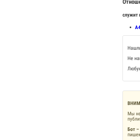
Отнош
служит 
А4
Нашли
Не на
Любую
ВНИМ
Мы не
публ
Бот –
пишем