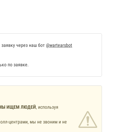
 заявку через наш бот
@wartearsbot
ко по заявке.
МЫ ИЩЕМ ЛЮДЕЙ
, используя
олл-центрами, мы не звоним и не