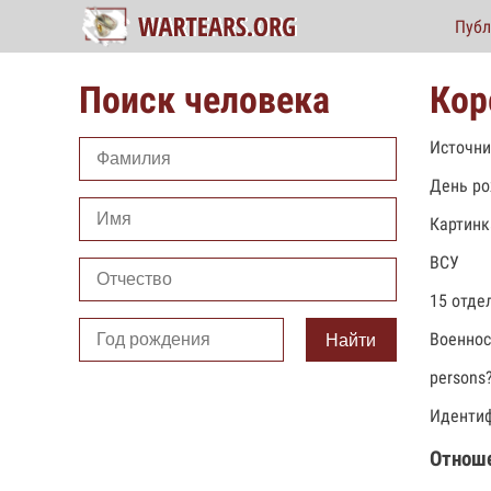
Публ
Поиск человека
Кор
Источни
День ро
Картинк
ВСУ
15 отде
Военно
Найти
persons
Идентиф
Отнош