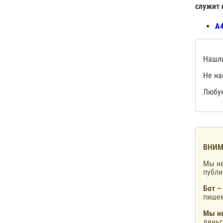
служит 
А4
Нашли
Не на
Любую
ВНИМ
Мы не
публ
Бот –
пишем
Мы не
деньг