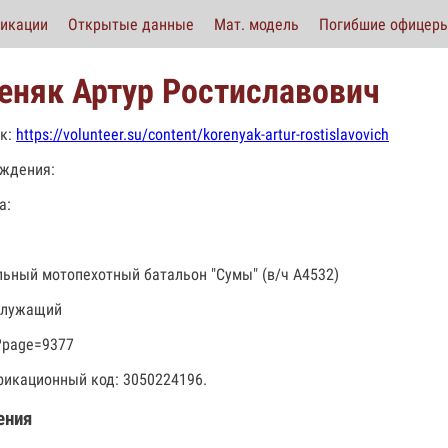
икации
Открытые данные
Мат. модель
Погибшие офицер
еняк Артур Ростиславович
к:
https://volunteer.su/content/korenyak-artur-rostislavovich
ждения:
а:
льный мотопехотный батальон "Сумы" (в/ч А4532)
служащий
?page=9377
икационный код: 3050224196.
ения