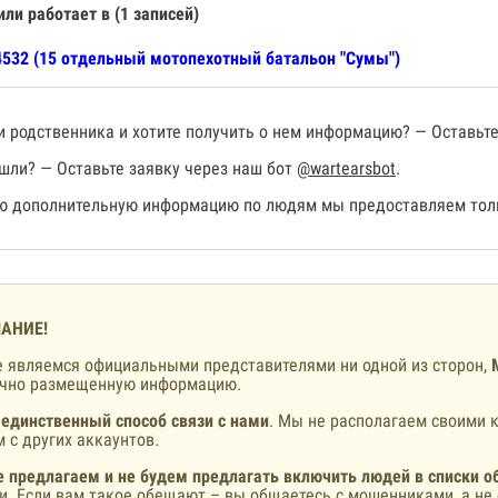
или работает в (1 записей)
532 (15 отдельный мотопехотный батальон "Сумы")
 родственника и хотите получить о нем информацию? — Оставьте
шли? — Оставьте заявку через наш бот
@wartearsbot
.
 дополнительную информацию по людям мы предоставляем толь
АНИЕ!
 являемся официальными представителями ни одной из сторон,
ично размещенную информацию.
 единственный способ связи с нами
. Мы не располагаем своими к
 с других аккаунтов.
 предлагаем и не будем предлагать включить людей в списки о
и. Если вам такое обещают – вы общаетесь с мошенниками, а не 