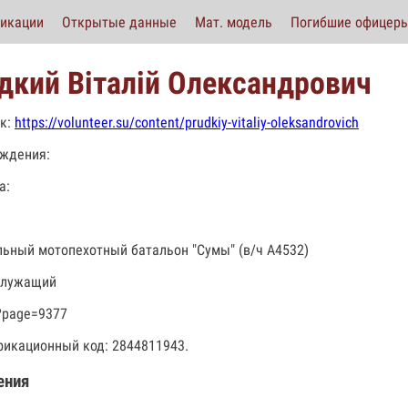
икации
Открытые данные
Мат. модель
Погибшие офицер
дкий Віталій Олександрович
к:
https://volunteer.su/content/prudkiy-vitaliy-oleksandrovich
ждения:
а:
льный мотопехотный батальон "Сумы" (в/ч А4532)
служащий
?page=9377
икационный код: 2844811943.
ения