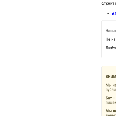
служит 
А4
Нашли
Не на
Любую
ВНИМ
Мы не
публ
Бот –
пишем
Мы не
деньг