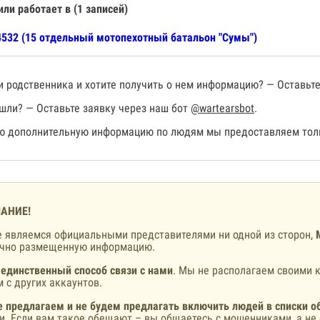
или работает в (1 записей)
532 (15 отдельный мотопехотный батальон "Сумы")
 родственника и хотите получить о нем информацию? — Оставьте
шли? — Оставьте заявку через наш бот
@wartearsbot
.
 дополнительную информацию по людям мы предоставляем толь
АНИЕ!
 являемся официальными представителями ни одной из сторон,
ично размещенную информацию.
 единственный способ связи с нами
. Мы не располагаем своими к
 с других аккаунтов.
 предлагаем и не будем предлагать включить людей в списки о
и. Если вам такое обещают – вы общаетесь с мошенниками, а не 