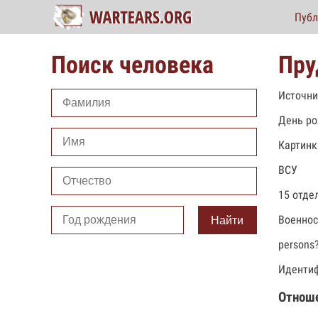
Публ
Поиск человека
Пру
Источни
День ро
Картинк
ВСУ
15 отде
Военно
Найти
persons
Идентиф
Отнош