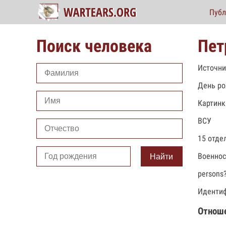
Публ
Поиск человека
Пет
Источни
День ро
Картинк
ВСУ
15 отде
Военно
Найти
persons
Идентиф
Отнош