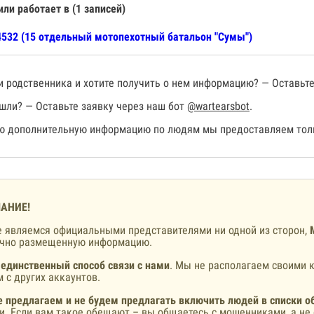
или работает в (1 записей)
532 (15 отдельный мотопехотный батальон "Сумы")
 родственника и хотите получить о нем информацию? — Оставьте
шли? — Оставьте заявку через наш бот
@wartearsbot
.
 дополнительную информацию по людям мы предоставляем толь
АНИЕ!
 являемся официальными представителями ни одной из сторон,
ично размещенную информацию.
 единственный способ связи с нами
. Мы не располагаем своими к
 с других аккаунтов.
 предлагаем и не будем предлагать включить людей в списки о
и. Если вам такое обещают – вы общаетесь с мошенниками, а не 