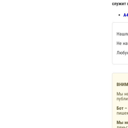
служит 
А4
Нашли
Не на
Любую
ВНИМ
Мы не
публ
Бот –
пишем
Мы не
деньг