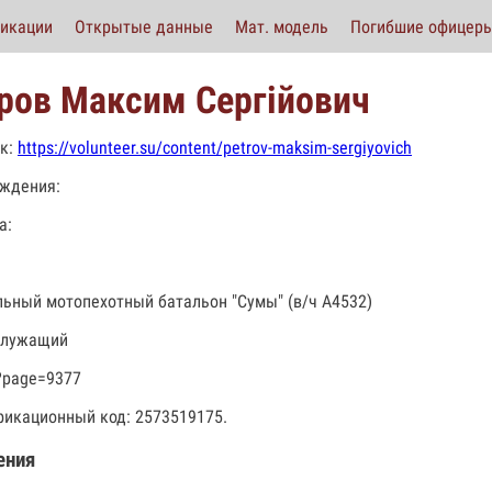
икации
Открытые данные
Мат. модель
Погибшие офицер
ров Максим Сергійович
к:
https://volunteer.su/content/petrov-maksim-sergiyovich
ждения:
а:
льный мотопехотный батальон "Сумы" (в/ч А4532)
служащий
?page=9377
икационный код: 2573519175.
ения