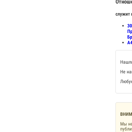
Отнош
служит 
30
Пр
Б
А4
Нашли
Не на
Любую
ВНИМ
Мы не
публ