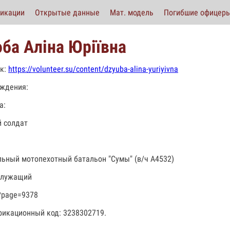
икации
Открытые данные
Мат. модель
Погибшие офицер
ба Аліна Юріївна
к:
https://volunteer.su/content/dzyuba-alina-yuriyivna
ждения:
а:
 солдат
льный мотопехотный батальон "Сумы" (в/ч А4532)
служащий
?page=9378
икационный код: 3238302719.