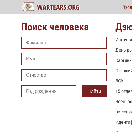
Публ
Поиск человека
Дзю
Источни
День ро
Картинк
Старший
ВСУ
15 отде
Найти
Военно
persons
Идентиф