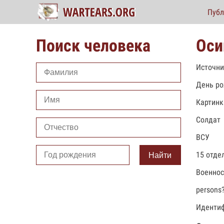
Публ
Поиск человека
Оси
Источни
День ро
Картинк
Солдат
ВСУ
15 отде
Найти
Военно
persons
Идентиф