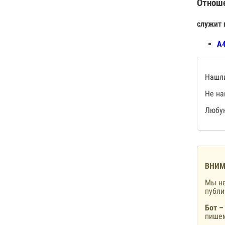
Отнош
служит 
А4
Нашли
Не на
Любую
ВНИМ
Мы не
публ
Бот –
пишем