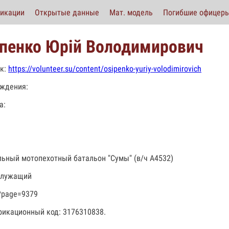
икации
Открытые данные
Мат. модель
Погибшие офицер
пенко Юрій Володимирович
к:
https://volunteer.su/content/osipenko-yuriy-volodimirovich
ждения:
а:
льный мотопехотный батальон "Сумы" (в/ч А4532)
служащий
?page=9379
икационный код: 3176310838.