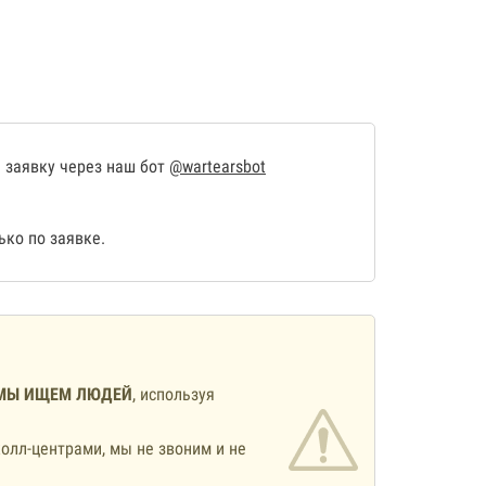
 заявку через наш бот
@wartearsbot
ко по заявке.
МЫ ИЩЕМ ЛЮДЕЙ
, используя
олл-центрами, мы не звоним и не