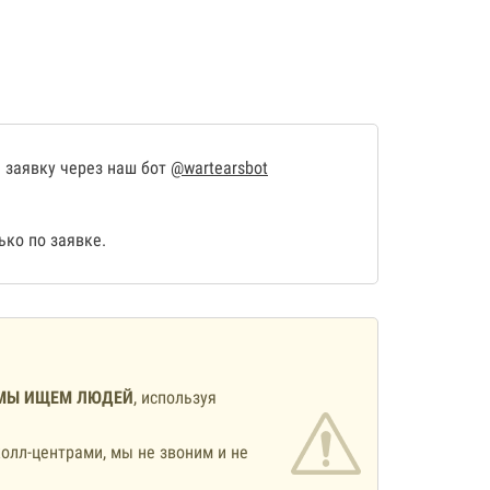
 заявку через наш бот
@wartearsbot
ко по заявке.
МЫ ИЩЕМ ЛЮДЕЙ
, используя
олл-центрами, мы не звоним и не