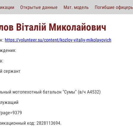
икации
Открытые данные
Мат. модель
Погибшие офицер
лов Віталій Миколайович
к:
https://volunteer.su/content/kozlov-vitaliy-mikolayovich
ждения:
а:
й сержант
льный мотопехотный батальон "Сумы" (в/ч А4532)
служащий
?page=9379
икационный код: 2828113694.