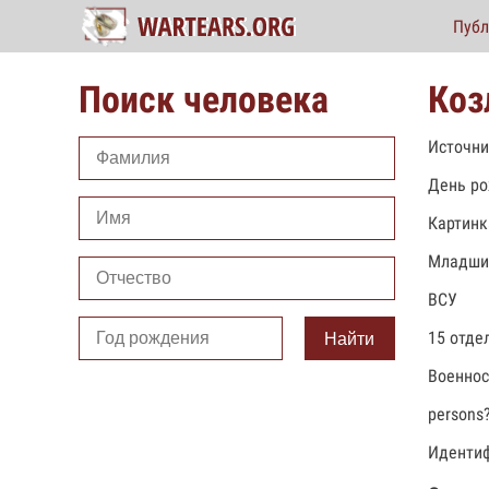
Публ
Поиск человека
Коз
Источни
День ро
Картинк
Младши
ВСУ
15 отде
Найти
Военно
persons
Идентиф