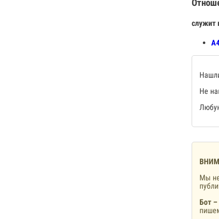
Отнош
служит 
А4
Нашли
Не на
Любую
ВНИМ
Мы не
публ
Бот –
пишем