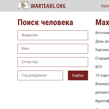
Публ
Поиск человека
Мах
Источни
День ро
Картинк
Старший
ВСУ
15 отде
Найти
Военно
persons
Идентиф