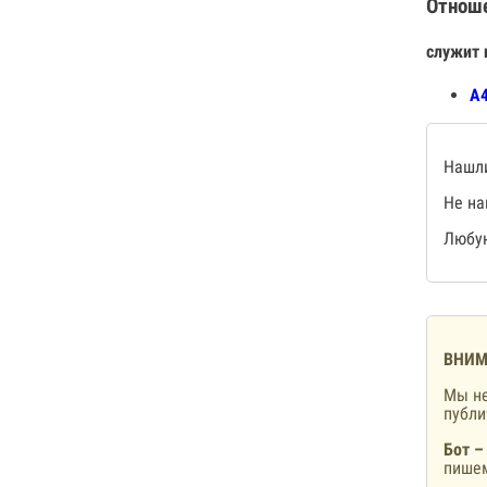
Отнош
служит 
А4
Нашли
Не на
Любую
ВНИМ
Мы не
публ
Бот –
пишем