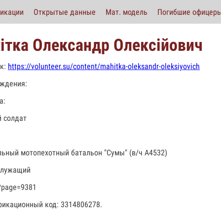
икации
Открытые данные
Мат. модель
Погибшие офицер
ітка Олександр Олексійович
к:
https://volunteer.su/content/mahitka-oleksandr-oleksiyovich
ждения:
а:
 солдат
льный мотопехотный батальон "Сумы" (в/ч А4532)
служащий
?page=9381
икационный код: 3314806278.