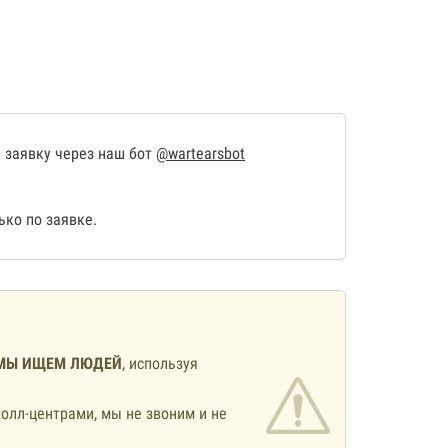
 заявку через наш бот
@wartearsbot
ко по заявке.
МЫ ИЩЕМ ЛЮДЕЙ
, используя
олл-центрами, мы не звоним и не