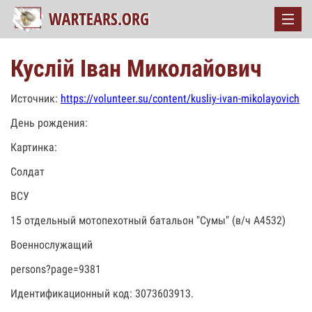
Куслій Іван Миколайович
Источник:
https://volunteer.su/content/kusliy-ivan-mikolayovich
День рождения:
Картинка:
Солдат
ВСУ
15 отдельный мотопехотный батальон "Сумы" (в/ч А4532)
Военнослужащий
persons?page=9381
Идентификационный код: 3073603913.