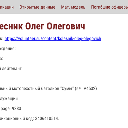
икации
Открытые данные
Мат. модель
Погибшие офицер
есник Олег Олегович
к:
https://volunteer.su/content/kolesnik-oleg-olegovich
ждения:
а:
 лейтенант
льный мотопехотный батальон "Сумы" (в/ч А4532)
служащий
?page=9383
икационный код: 3406410514.