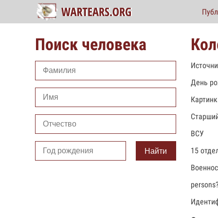
Публ
Поиск человека
Кол
Источни
День ро
Картинк
Старший
ВСУ
15 отде
Найти
Военно
persons
Идентиф