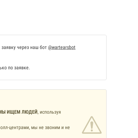
 заявку через наш бот
@wartearsbot
ко по заявке.
МЫ ИЩЕМ ЛЮДЕЙ
, используя
олл-центрами, мы не звоним и не