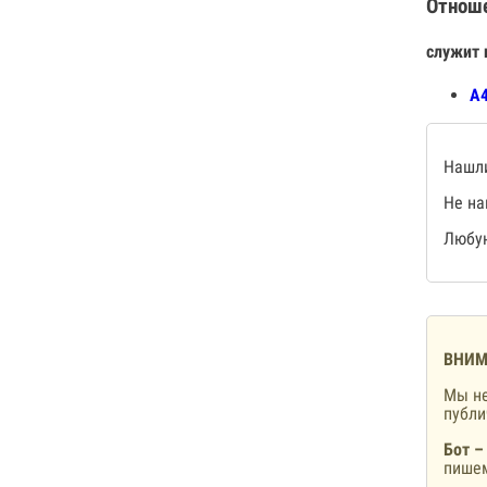
Отнош
служит 
А4
Нашли
Не на
Любую
ВНИМ
Мы не
публ
Бот –
пишем