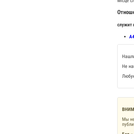
Місце с
Отнош
служит 
А4
Нашли
Не на
Любую
ВНИМ
Мы не
публ