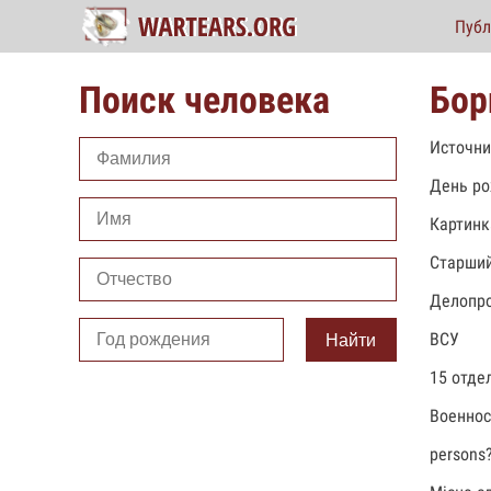
Публ
Поиск человека
Бор
Источни
День ро
Картинк
Старший
Делопро
ВСУ
Найти
15 отде
Военно
persons