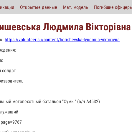
икации
Открытые данные
Мат. модель
Погибшие офицер
ишевська Людмила Вікторівна
к:
https://volunteer.su/content/borishevska-lyudmila-viktorivna
ждения:
а:
 солдат
изводитель
льный мотопехотный батальон "Сумы" (в/ч А4532)
служащий
?page=9767