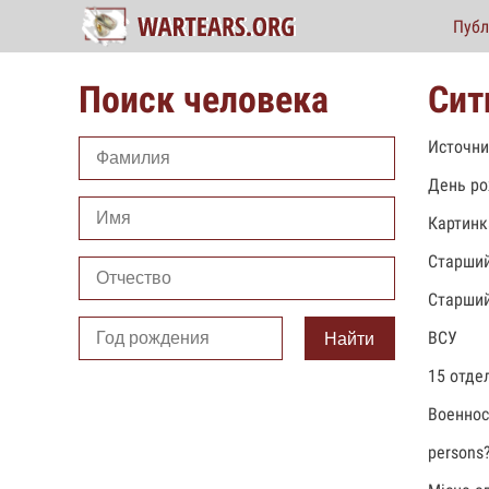
Публ
Поиск человека
Сит
Источни
День ро
Картинк
Старший
Старший
ВСУ
Найти
15 отде
Военно
persons