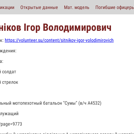
икации
Открытые данные
Мат. модель
Погибшие офицер
ніков Ігор Володимирович
к:
https://volunteer.su/content/sitnikov-igor-volodimirovich
ждения:
а:
 солдат
 стрелок
льный мотопехотный батальон "Сумы" (в/ч А4532)
служащий
?page=9773