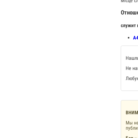
Місце с
Отнош
служит 
А4
Нашли
Не на
Любую
ВНИМ
Мы не
публ