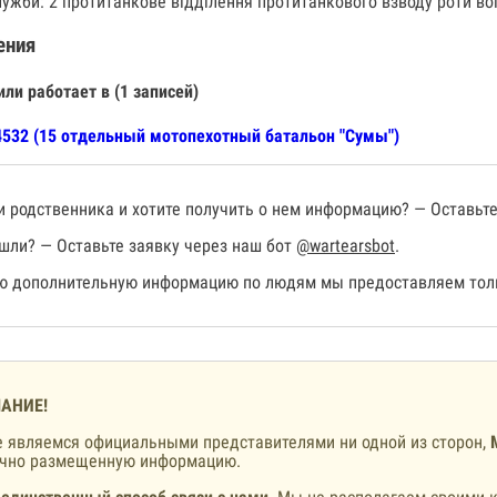
лужби: 2 протитанкове відділення протитанкового взводу роти вог
ения
или работает в (1 записей)
532 (15 отдельный мотопехотный батальон "Сумы")
 родственника и хотите получить о нем информацию? — Оставьте
шли? — Оставьте заявку через наш бот
@wartearsbot
.
 дополнительную информацию по людям мы предоставляем толь
АНИЕ!
 являемся официальными представителями ни одной из сторон,
ично размещенную информацию.