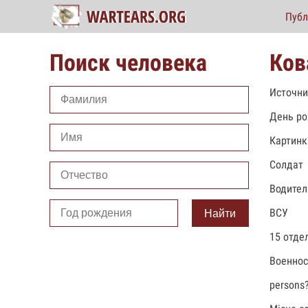
Публ
Поиск человека
Ков
Источни
День ро
Картинк
Солдат
Водител
ВСУ
Найти
15 отде
Военно
persons