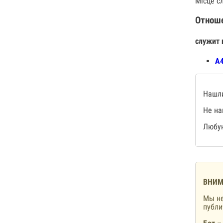
Місце с
Отнош
служит 
А4
Нашли
Не на
Любую
ВНИМ
Мы не
публ