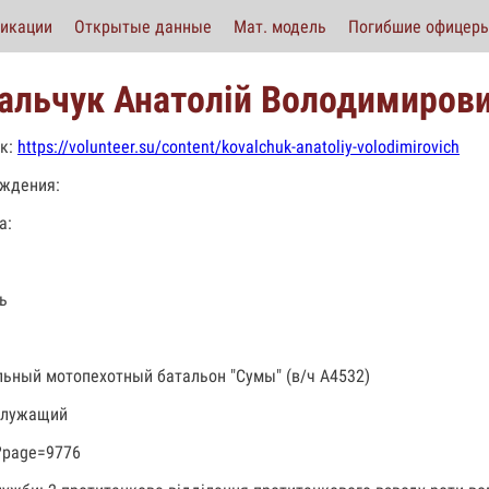
икации
Открытые данные
Мат. модель
Погибшие офицер
альчук Анатолій Володимиров
к:
https://volunteer.su/content/kovalchuk-anatoliy-volodimirovich
ждения:
а:
ь
льный мотопехотный батальон "Сумы" (в/ч А4532)
служащий
?page=9776