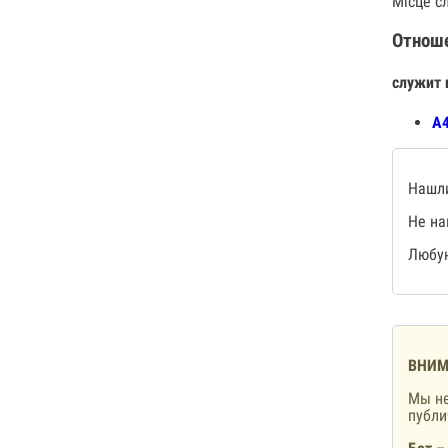
Місце сл
Отнош
служит 
А4
Нашли
Не на
Любую
ВНИМ
Мы не
публ