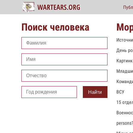
Публ
Поиск человека
Мор
Источни
День ро
Картинк
Младши
Команди
ВСУ
Найти
15 отде
Военно
persons