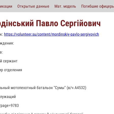
икации
Открытые данные
Мат. модель
Погибшие офицер
дінський Павло Сергійович
к:
https://volunteer.su/content/mordinskiy-pavlo-sergiyovich
ждения:
а:
й сержант
р отделения
льный мотопехотный батальон "Сумы" (в/ч А4532)
служащий
?page=9783