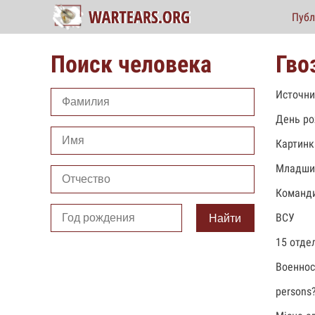
Публ
Поиск человека
Гво
Источни
День ро
Картинк
Младши
Команди
ВСУ
Найти
15 отде
Военно
persons