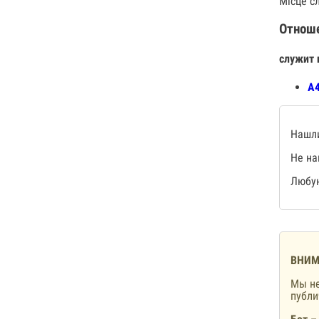
Місце сл
Отнош
служит 
А4
Нашли
Не на
Любую
ВНИМ
Мы не
публ