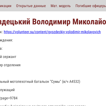
икации
Открытые данные
Мат. модель
Погибшие офицер
здецький Володимир Миколай
к:
https://volunteer.su/content/gvozdeckiy-volodimir-mikolayovich
ждения:
а:
й сержант
р отделения
льный мотопехотный батальон "Сумы" (в/ч А4532)
служащий
?page=9784