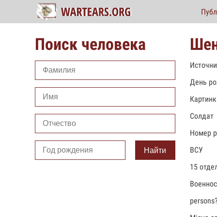
Публ
Поиск человека
Шен
Источни
День ро
Картинк
Солдат
Номер р
ВСУ
Найти
15 отде
Военно
persons