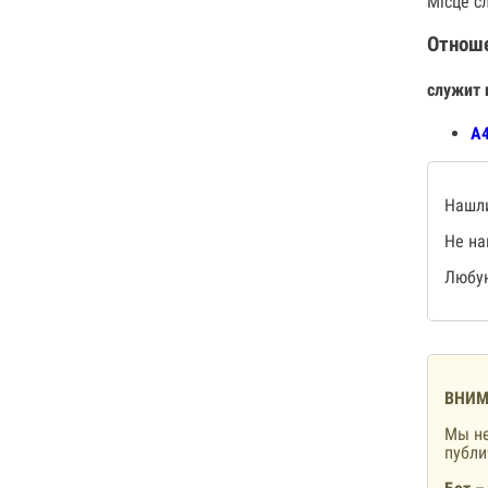
Місце сл
Отнош
служит 
А4
Нашли
Не на
Любую
ВНИМ
Мы не
публ