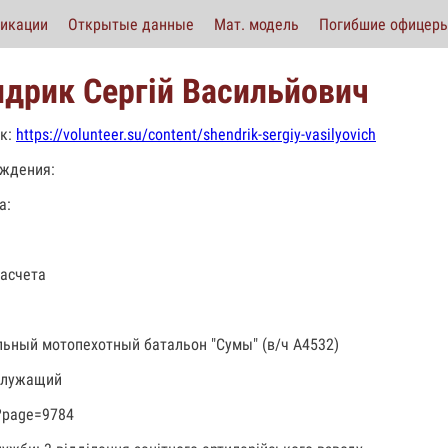
икации
Открытые данные
Мат. модель
Погибшие офицер
дрик Сергій Васильйович
к:
https://volunteer.su/content/shendrik-sergiy-vasilyovich
ждения:
а:
асчета
льный мотопехотный батальон "Сумы" (в/ч А4532)
служащий
?page=9784