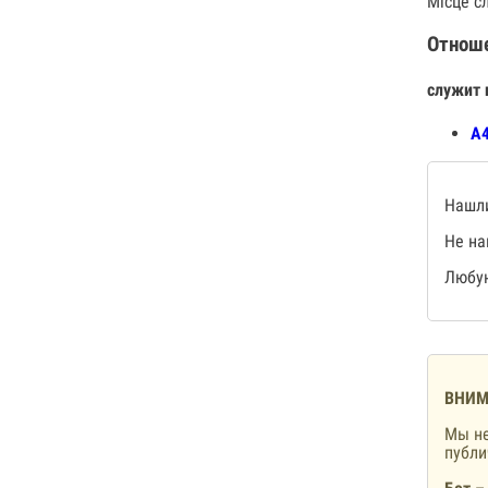
Місце сл
Отнош
служит 
А4
Нашли
Не на
Любую
ВНИМ
Мы не
публ