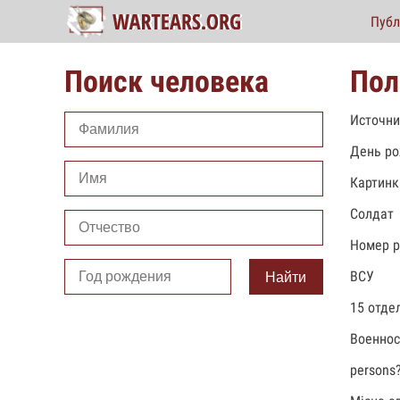
Публ
Поиск человека
Пол
Источни
День ро
Картинк
Солдат
Номер р
ВСУ
Найти
15 отде
Военно
persons