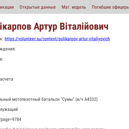
икации
Открытые данные
Мат. модель
Погибшие офицер
ікарпов Артур Віталійович
к:
https://volunteer.su/content/polikarpov-artur-vitaliyovich
ждения:
а:
асчета
льный мотопехотный батальон "Сумы" (в/ч А4532)
служащий
?page=9784