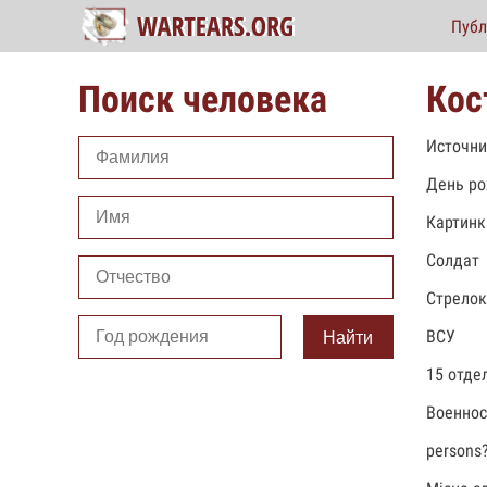
Публ
Поиск человека
Кос
Источни
День ро
Картинк
Солдат
Стрелок
ВСУ
Найти
15 отде
Военно
persons