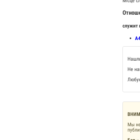
Місце сл
Отнош
служит 
А4
Нашли
Не на
Любую
ВНИМ
Мы не
публ