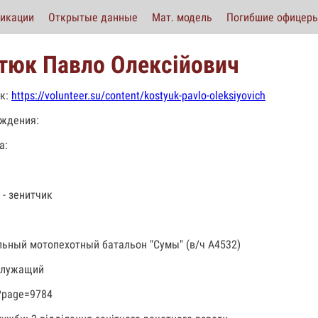
икации
Открытые данные
Мат. модель
Погибшие офицер
тюк Павло Олексійович
к:
https://volunteer.su/content/kostyuk-pavlo-oleksiyovich
ждения:
а:
 - зенитчик
льный мотопехотный батальон "Сумы" (в/ч А4532)
служащий
?page=9784