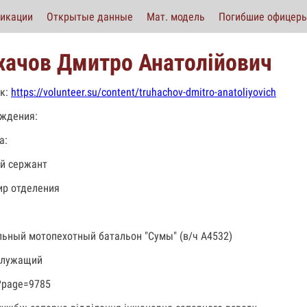
икации
Открытые данные
Мат. модель
Погибшие офицер
хачов Дмитро Анатолійович
к:
https://volunteer.su/content/truhachov-dmitro-anatoliyovich
ждения:
а:
й сержант
р отделения
льный мотопехотный батальон "Сумы" (в/ч А4532)
служащий
?page=9785