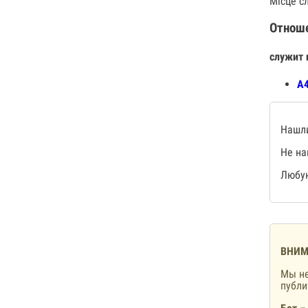
Місце с
Отнош
служит 
А4
Нашли
Не на
Любую
ВНИМ
Мы не
публ