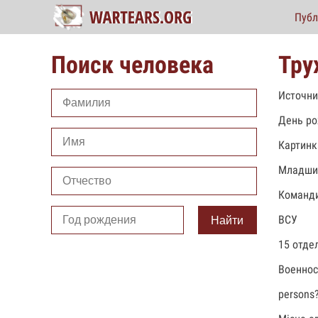
Публ
Поиск человека
Тру
Источни
День ро
Картинк
Младши
Команди
ВСУ
Найти
15 отде
Военно
persons