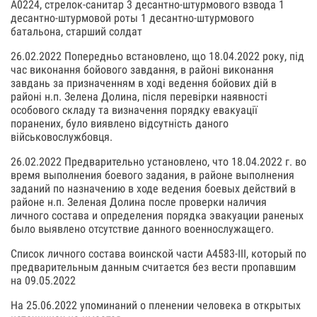
А0224, стрелок-санитар 3 десантно-штурмового взвода 1
десантно-штурмовой роты 1 десантно-штурмового
батальона, старший солдат
26.02.2022 Попередньо встановлено, що 18.04.2022 року, під
час виконання бойового завдання, в районі виконання
завдань за призначенням в ході ведення бойових дій в
районі н.п. Зелена Долина, після перевірки наявності
особового складу та визначення порядку евакуації
поранених, було виявлено відсутність даного
військовослужбовця.
26.02.2022 Предварительно установлено, что 18.04.2022 г. во
время выполнения боевого задания, в районе выполнения
заданий по назначению в ходе ведения боевых действий в
районе н.п. Зеленая Долина после проверки наличия
личного состава и определения порядка эвакуации раненых
было выявлено отсутствие данного военнослужащего.
Список личного состава воинской части А4583-III, который по
предварительным данным считается без вести пропавшим
на 09.05.2022
На 25.06.2022 упоминаний о пленении человека в открытых