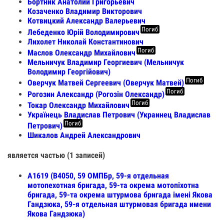
Бортник Анатолий Григорьевич
Козаченко Владимир Викторович
Котвицкий Александр Валерьевич
Погиб
Лебеденко Юрій Володимирович
Лихолет Николай Константинович
Погиб
Маслов Олександр Михайлович
Мельничук Владимир Георгиевич (Мельничук
Володимир Георгійович)
Погиб
Оверчук Матвей Сергеевич (Оверчук Матвей)
Погиб
Рогозин Александр (Рогозін Олександр)
Погиб
Токар Олександр Михайлович
Українець Владислав Петрович (Украинец Владислав
Погиб
Петрович)
Шикалов Андрей Александрович
является частью (1 записей)
А1619 (В4050, 59 ОМПБр, 59-я отдельная
мотопехотная бригада, 59-та окрема мотопіхотна
бригада, 59-та окрема штурмова бригада імені Якова
Гандзюка, 59-я отдельная штурмовая бригада имени
Якова Гандзюка)