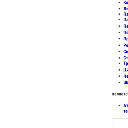
Ко
Ли
Па
Па
Пе
Пе
Пр
Ро
Сн
Ст
Тр
Ци
Че
Шв
являетс
А7
те