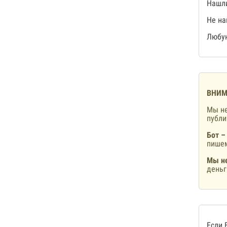
Нашли
Не на
Любую
ВНИМ
Мы не
публ
Бот –
пишем
Мы не
деньг
Если 