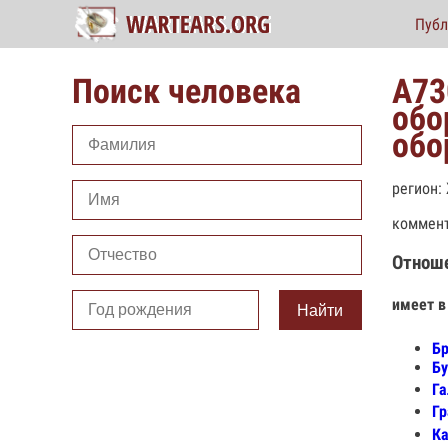
Публ
Поиск человека
А73
обо
обо
регион:
коммент
Отнош
имеет в
Найти
Бр
Бу
Га
Гр
Ка