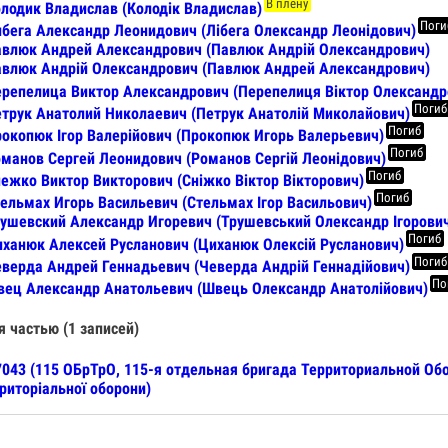
В плену
лодик Владислав (Колодік Владислав)
Поги
бега Александр Леонидович (Лібега Олександр Леонідович)
влюк Андрей Александрович (Павлюк Андрій Олександрович)
влюк Андрій Олександрович (Павлюк Андрей Александрович)
репелица Виктор Александрович (Перепелиця Віктор Олександр
Погиб
трук Анатолий Николаевич (Петрук Анатолій Миколайович)
Погиб
окопюк Ігор Валерійович (Прокопюк Игорь Валерьевич)
Погиб
манов Сергей Леонидович (Романов Сергій Леонідович)
Погиб
ежко Виктор Викторович (Сніжко Віктор Вікторович)
Погиб
ельмах Игорь Васильевич (Стельмах Ігор Васильович)
ушевский Александр Игоревич (Трушевський Олександр Ігорови
Погиб
ханюк Алексей Русланович (Циханюк Олексій Русланович)
Погиб
верда Андрей Геннадьевич (Чеверда Андрій Геннадійович)
По
ец Александр Анатольевич (Швець Олександр Анатолійович)
я частью (1 записей)
043 (115 ОБрТрО, 115-я отдельная бригада Территориальной Об
риторіальної оборони)