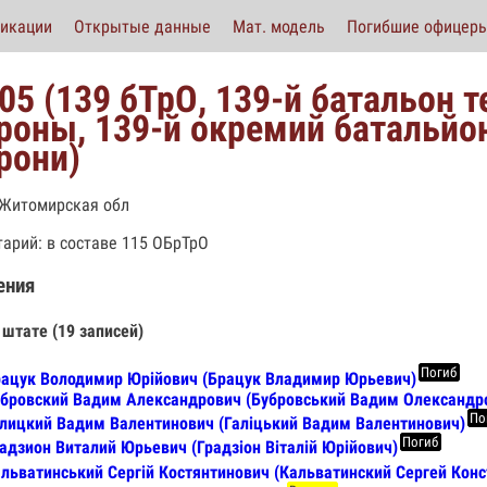
икации
Открытые данные
Мат. модель
Погибшие офицер
05 (139 бТрО, 139-й батальон 
роны, 139-й окремий батальйон
рони)
 Житомирская обл
арий: в составе 115 ОБрТрО
ения
 штате (19 записей)
Погиб
ацук Володимир Юрійович (Брацук Владимир Юрьевич)
бровский Вадим Александрович (Бубровський Вадим Олександр
По
лицкий Вадим Валентинович (Галіцький Вадим Валентинович)
Погиб
адзион Виталий Юрьевич (Градзіон Віталій Юрійович)
льватинський Сергій Костянтинович (Кальватинский Сергей Конс