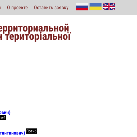
ы
О проекте
Оставить заявку
территориальной
 територіальної
ович)
гиб
Погиб
тантинович)