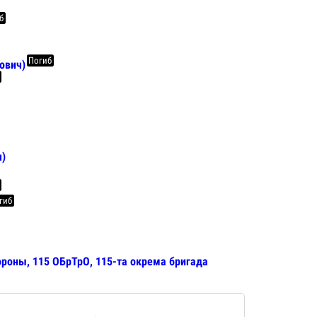
б
Погиб
ович)
ч)
гиб
ороны, 115 ОБрТрО, 115-та окрема бригада