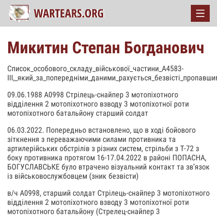
Микитин Степан Богданович
Список_особового_складу_вiйськової_частини_А4583-
III,_який_за_попереднiми_даними_рахується_безвiстi_пропавш
09.06.1988 А0998 Стрілець-снайпер 3 мотопіхотного
відділення 2 мотопіхотного взводу 3 мотопіхотної роти
мотопіхотного батальйону старший солдат
06.03.2022. Попередньо встановлено, що в ході бойового
зіткнення з переважаючими силами противника та
артилерійських обстрілів з різних систем, стрільби з Т-72 з
боку противника протягом 16-17.04.2022 в районі ПОПАСНА,
БОГУСЛАВСЬКЕ було втрачено візуальний контакт та зв’язок
із військовослужбовцем (зник безвісти)
в/ч А0998, старший солдат Стрілець-снайпер 3 мотопіхотного
відділення 2 мотопіхотного взводу 3 мотопіхотної роти
мотопіхотного батальйону (Стрелец-снайпер 3