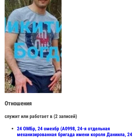
Отношения
служит или работает в (2 записей)
24 ОМБр, 24 омехбр (А0998, 24-я отдельная
механизированная бригада имени короля Даниила, 24