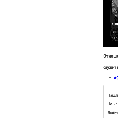
Отнош
служит 
А0
Нашли
Не на
Любую