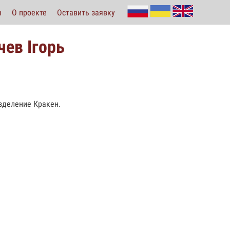
ы
О проекте
Оставить заявку
ев Iгорь
зделение Кракен.