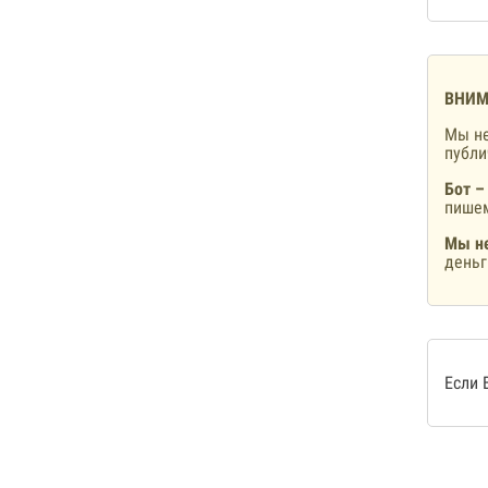
ВНИМ
Мы не
публ
Бот –
пишем
Мы не
деньг
Если 