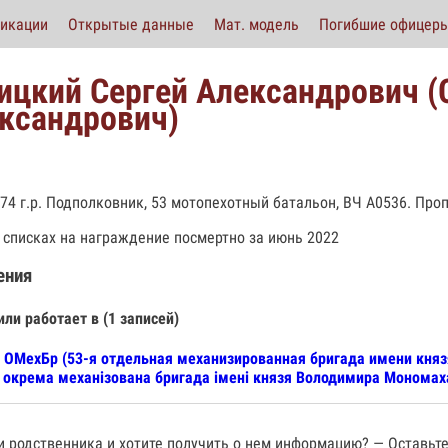
икации
Открытые данные
Мат. модель
Погибшие офицер
ицкий Сергей Александрович (
ксандрович)
974 г.р. Подполковник, 53 мотопехотный батальон, ВЧ А0536. Проп
в списках на награждение посмертно за июнь 2022
ения
или работает в (1 записей)
 ОМехБр (53-я отдельная механизированная бригада имени княз
 окрема механізована бригада імені князя Володимира Мономах
 родственника и хотите получить о нем информацию? — Оставьте