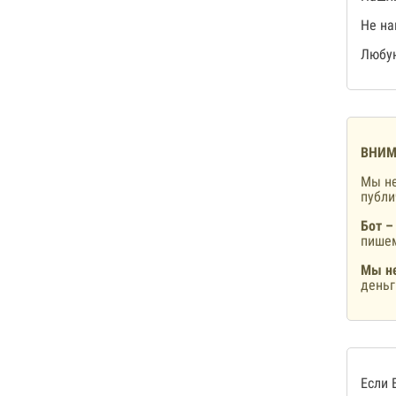
Не на
Любую
ВНИМ
Мы не
публ
Бот –
пишем
Мы не
деньг
Если 