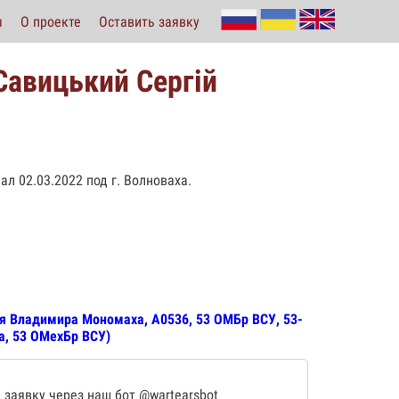
ы
О проекте
Оставить заявку
Савицький Сергій
ал 02.03.2022 под г. Волноваха.
я Владимира Мономаха, А0536, 53 ОМБр ВСУ, 53-
а, 53 ОМехБр ВСУ)
 заявку через наш бот
@wartearsbot