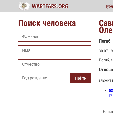
Публ
Поиск человека
Сав
Оле
Погиб
30.07.1
Погиб, 
Отнош
Найти
служит 
53
тя
Нашли