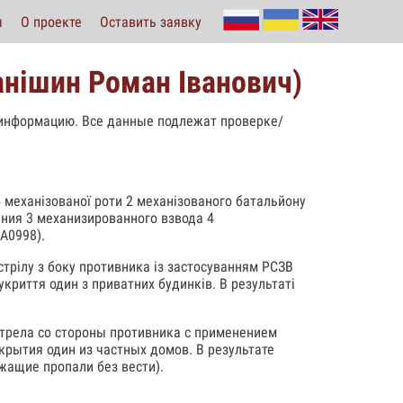
ы
О проекте
Оставить заявку
нiшин Роман Іванович)
зинформацию. Все данные подлежат проверке/
4 механізованої роти 2 механізованого батальйону
ения 3 механизированного взвода 4
А0998).
стрілу з боку противника із застосуванням РСЗВ
укриття один з приватних будинків. В результаті
бстрела со стороны противника с применением
укрытия один из частных домов. В результате
жащие пропали без вести).