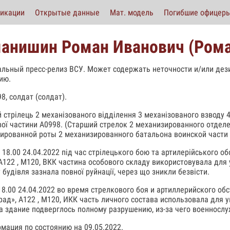
икации
Открытые данные
Мат. модель
Погибшие офицер
анишин Роман Иванович (Рома
льный пресс-релиз ВСУ. Может содержать неточности и/или де
ию.
8, солдат (солдат).
 стрілець 2 механізованого відділення 3 механізованого взводу 
вої частини А0998. (Старший стрелок 2 механизированного отдел
ированной роты 2 механизированного батальона воинской части 
 18.00 24.04.2022 під час стрілецького бою та артилерійського об
 А122 , М120, ВКК частина особового складу використовувала для 
 будівля зазнала повної руйнації, через що зникли безвісти.
18.00 24.04.2022 во время стрелкового боя и артиллерийского о
рад», А122 , М120, ИКК часть личного состава использовала для 
а здание подверглось полному разрушению, из-за чего военнослу
мация по состоянию на 09.05.2022.