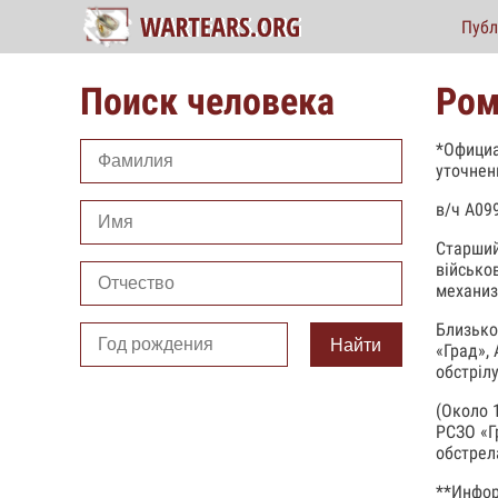
Публ
Поиск человека
Ром
*Официа
уточнен
в/ч А099
Старший
військо
механиз
Близько
Найти
«Град»,
обстрілу
(Около 
РСЗО «Г
обстрел
**Инфор