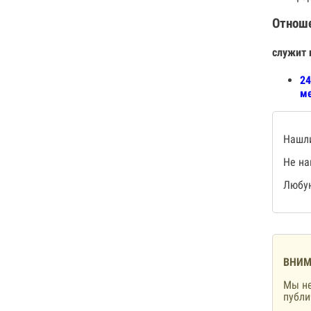
Отнош
служит 
24
ме
Нашли
Не на
Любую
ВНИМ
Мы не
публ