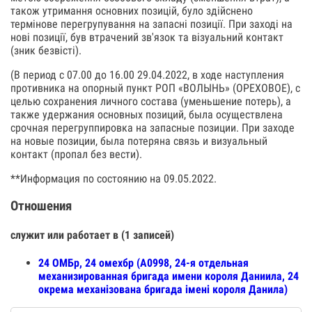
також утримання основних позицій, було здійснено
термінове перегрупування на запасні позиції. При заході на
нові позиції, був втрачений зв'язок та візуальний контакт
(зник безвісті).
(В период с 07.00 до 16.00 29.04.2022, в ходе наступления
противника на опорный пункт РОП «ВОЛЫНЬ» (ОРЕХОВОЕ), с
целью сохранения личного состава (уменьшение потерь), а
также удержания основных позиций, была осуществлена
срочная перегруппировка на запасные позиции. При заходе
на новые позиции, была потеряна связь и визуальный
контакт (пропал без вести).
**Информация по состоянию на 09.05.2022.
Отношения
служит или работает в (1 записей)
24 ОМБр, 24 омехбр (А0998, 24-я отдельная
механизированная бригада имени короля Даниила, 24
окрема механізована бригада імені короля Данила)