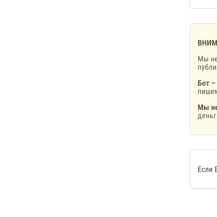
ВНИМ
Мы не
публ
Бот –
пишем
Мы не
деньг
Если 