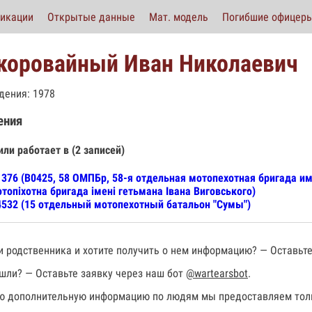
икации
Открытые данные
Мат. модель
Погибшие офицер
коровайный Иван Николаевич
дения: 1978
ения
или работает в (2 записей)
376 (В0425, 58 ОМПБр, 58-я отдельная мотопехотная бригада и
топіхотна бригада імені гетьмана Івана Виговського)
532 (15 отдельный мотопехотный батальон "Сумы")
 родственника и хотите получить о нем информацию? — Оставьте
шли? — Оставьте заявку через наш бот
@wartearsbot
.
 дополнительную информацию по людям мы предоставляем толь