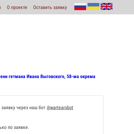
ы
О проекте
Оставить заявку
мени гетмана Ивана Выговского, 58-ма окрема
 заявку через наш бот
@wartearsbot
ко по заявке.