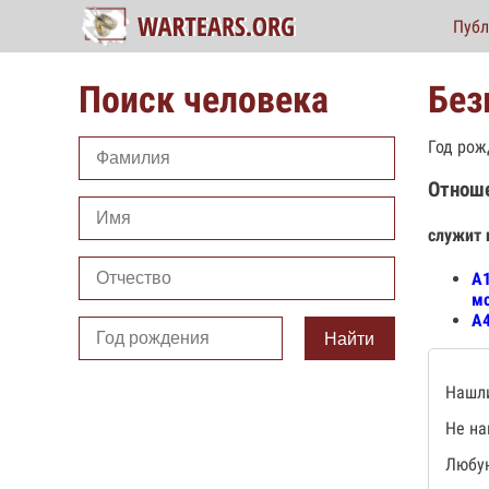
Публ
Поиск человека
Без
Год рож
Отнош
служит 
А1
мо
А4
Найти
Нашли
Не на
Любую