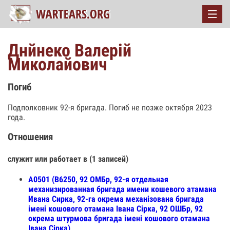
Днйнеко Валерій
Миколайович
Погиб
Подполковник 92-я бригада. Погиб не позже октября 2023
года.
Отношения
служит или работает в (1 записей)
А0501 (В6250, 92 ОМБр, 92-я отдельная
механизированная бригада имени кошевого атамана
Ивана Сирка, 92-га окрема механізована бригада
імені кошового отамана Івана Сірка, 92 ОШБр, 92
окрема штурмова бригада імені кошового отамана
Івана Сірка)