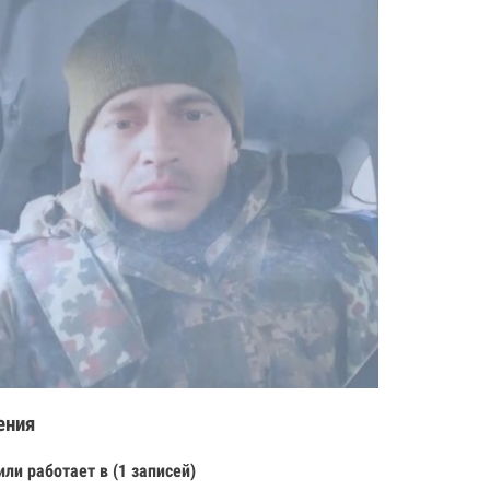
ения
или работает в (1 записей)