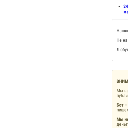
24
ме
Нашли
Не на
Любую
ВНИМ
Мы не
публ
Бот –
пишем
Мы не
деньг