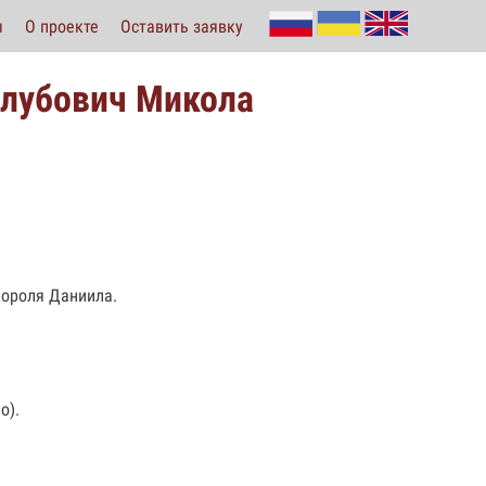
ы
О проекте
Оставить заявку
олубович Микола
короля Даниила.
о).