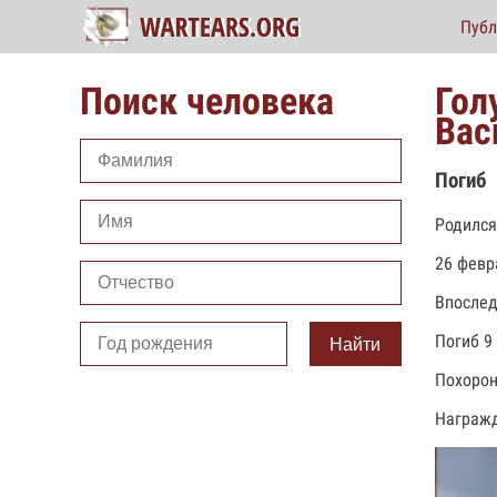
Публ
Поиск человека
Гол
Вас
Погиб
Родился
26 февр
Впослед
Погиб 9 
Найти
Похорон
Награжд