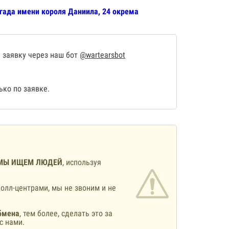
игада имени короля Даниила, 24 окрема
 заявку через наш бот
@wartearsbot
ко по заявке.
МЫ ИЩЕМ ЛЮДЕЙ
, используя
олл-центрами, мы не звоним и не
бмена
, тем более, сделать это за
с нами.