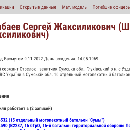
икации
Открытые данные
Мат. модель
Погибшие офицер
баев Сергей Жаксиликович (Ша
силикович)
од Бахмутом 9.11.2022 День рождения: 14.05.1969
 сержант Стрелок - зенитчик Сумська обл., Глухівський р-н, с.Уз
С України в Сумській обл. 16 отдельный мотопехотный батальон
ения
или работает в (2 записей)
532 (15 отдельный мотопехотный батальон "Сумы")
590 (В2287, 16 бТрО, 16-й батальон территориальной обороны П