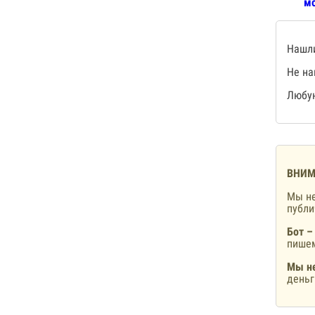
мо
Нашли
Не на
Любую
ВНИМ
Мы не
публ
Бот –
пишем
Мы не
деньг