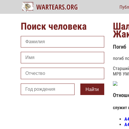
Публ
Поиск человека
Шал
Жак
Погиб
погиб п
Старший
МРВ УМВ
Найти
Отнош
служит 
А4
А4