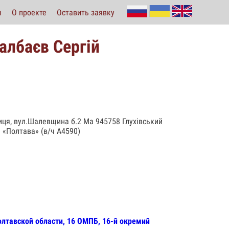
ы
О проекте
Оставить заявку
лбаєв Сергій
диця, вул.Шалевщина б.2 Ма 945758 Глухівський
 «Полтава» (в/ч А4590)
олтавской области, 16 ОМПБ, 16-й окремий