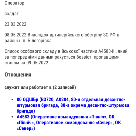
Оператор
солдат
23.03.2022
08.05.2022 Внаслідок артилерійського обстрілу ЗС РФ в
районі н.п. Білогорівка.
Список особового складу військової частини А4583-III, який
за попередніми даними рахується безвісті пропавшими
станом на 09.05.2022
Отношения
служит или работает в (2 записей)
80 ОДШБр (В3720, А0284, 80-я отдельная десантно-
штурмовая бригада, 80-а окрема десантно-штурмова
бригада)
А4583 (Оперативне командування «Північ», ОК
«Північ», Оперативное командование «Север», ОК
«Север»)