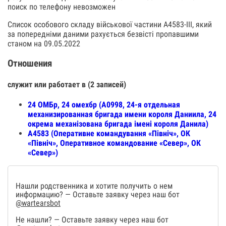
поиск по телефону невозможен
Список особового складу військової частини А4583-III, який
за попередніми даними рахується безвісті пропавшими
станом на 09.05.2022
Отношения
служит или работает в (2 записей)
24 ОМБр, 24 омехбр (А0998, 24-я отдельная
механизированная бригада имени короля Даниила, 24
окрема механізована бригада імені короля Данила)
А4583 (Оперативне командування «Північ», ОК
«Північ», Оперативное командование «Север», ОК
«Север»)
Нашли родственника и хотите получить о нем
информацию? — Оставьте заявку через наш бот
@wartearsbot
Не нашли? — Оставьте заявку через наш бот