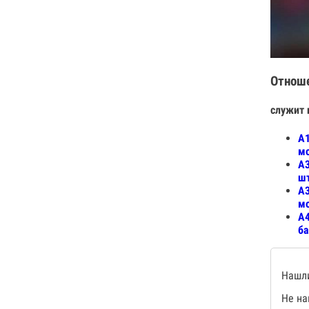
Отнош
служит 
А1
мо
А3
шт
А3
мо
А4
ба
Нашли
Не на