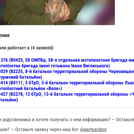
ения
или работает в (4 записей)
376 (В0425, 58 ОМПБр, 58-я отдельная мотопехотная бригада и
топіхотна бригада імені гетьмана Івана Виговського)
029 (В2235, 8-й батальон территориальной обороны Черновицкой
урмовий батальйон)
414 (В0111, 3 бТрО, 3-й батальон территориальной обороны Льв
топіхотний батальйон «Воля»)
427 (В2278, 13 бТрО, 13-й батальон территориальной обороны «
тальйон)
 родственника и хотите получить о нем информацию? — Оставьте
шли? — Оставьте заявку через наш бот
@wartearsbot
.