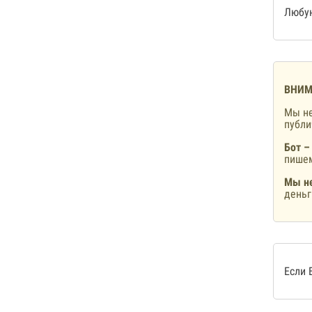
Любую
ВНИМ
Мы не
публ
Бот –
пишем
Мы не
деньг
Если 